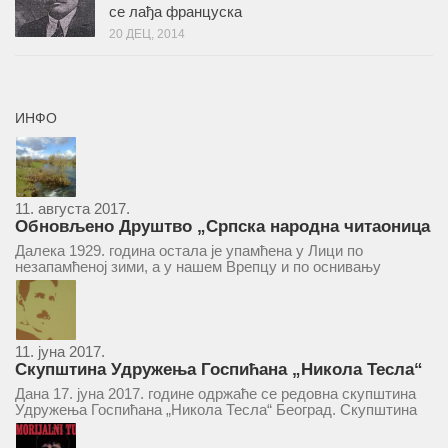
се лађа француска
20 ДЕЦ, 2014
ИНФО
11. августа 2017.
Обновљено Друштво „Српска народна читаоница
и књижница“ у Врепцу
Далека 1929. година остала је упамћена у Лици по
незапамћеној зими, а у нашем Врепцу и по оснивању
Друштва „Српска народна читаоница и књижница у
Врепцу“. Потакнути потребом за културним и духовним
уздизањем група...
11. јуна 2017.
Скупштина Удружења Госпићана „Никола Тесла“
у суботу 17. јуна 2017.
Дана 17. јуна 2017. године одржаће се редовна скупштина
Удружења Госпићана „Никола Тесла“ Београд. Скупштина
ће се одржати у простору ресторана „Тесла“, Савски трг бр.
9 Београд, у 11 часова. За Скупштину је предложен...