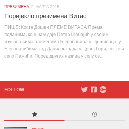
ПРЕЗИМЕНА
7. МАРТА 2015.
Поријекло презимена Витас
ПИШЕ: Коста Дошен ПЛЕМЕ ВИТАСА Према
подацима, које нам даје Петар Шобајић у својим
изучавањима племенима Бјелопавића и Пјешиваца, у
Бјелопавићима код Даниловграда у Црној Гори, постоји
село Пажићи. Поред других назива у селу се...
FOLLOW: