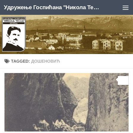
Удружење Госпићана "Никола Тесла", Београд
Skip to content
TAGGED:
ДОШЕНОВИЋ
0