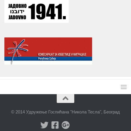
© 2014 Удружење Госпићана "Никола Тесла", Београд