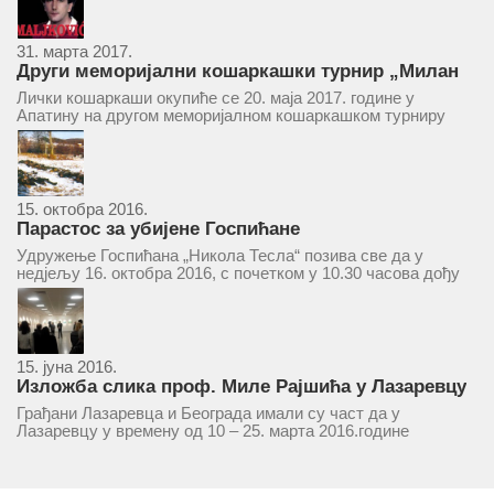
31. марта 2017.
Други меморијални кошаркашки турнир „Милан
Маљковић Маљак“ у Апатину 20. маја 2017.
Лички кошаркаши окупиће се 20. маја 2017. године у
Апатину на другом меморијалном кошаркашком турниру
„Милан Маљковић Маљак“. Као и прошле године,
учествоваће екипе Госпића, Личког Осика, Плашког, као и
комбинована екипа кошаркаша из...
15. октобра 2016.
Парастос за убијене Госпићане
Удружење Госпићана „Никола Тесла“ позива све да у
недјељу 16. октобра 2016, с почетком у 10.30 часова дођу
у цркву Светог оца Николаја у Борчи (Улица Вука Караџића
1), гдје ће бити служен парастос за...
15. јуна 2016.
Изложба слика проф. Миле Рајшића у Лазаревцу
Грађани Лазаревца и Београда имали су част да у
Лазаревцу у времену од 10 – 25. марта 2016.године
присуствују ретроспективној изложби радова ликовног
умјетника и ликовног падагога проф. Миле Рајшића,
пригодом његове јубиларне шездесете...