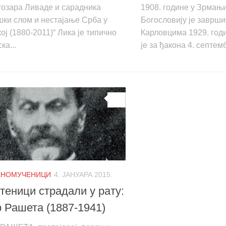
тозара Ливаде и сарадника
1908. године у Зрмањи
ки слом и нестајање Срба у
Богословију је заврш
ој (1880-2011)“ Лика је типично
Карловцима 1929. год
ка...
је за ђакона 4. септемб
0
ЕНОМУЧЕНИЦИ
4. ЈАНУАРА 2015.
еници страдали у рату:
 Рашета (1887-1941)