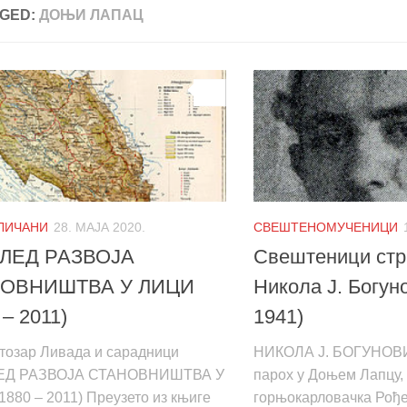
GED:
ДОЊИ ЛАПАЦ
0
 ЛИЧАНИ
28. МАЈА 2020.
СВЕШТЕНОМУЧЕНИЦИ
ЛЕД РАЗВОЈА
Свештеници стра
ОВНИШТВА У ЛИЦИ
Никола Ј. Богун
 – 2011)
1941)
етозар Ливада и сарадници
НИКОЛА Ј. БОГУНОВИ
ЕД РАЗВОЈА СТАНОВНИШТВА У
парох у Доњем Лапцу,
880 – 2011) Преузето из књиге
горњокарловачка Рођен