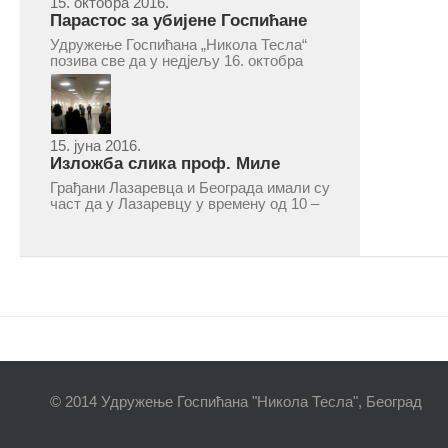
15. октобра 2016.
Парастос за убијене Госпићане
Удружење Госпићана „Никола Тесла“
позива све да у недјељу 16. октобра
2016, с почетком у 10.30 часова дођу
у цркву Светог оца Николаја у Борчи
(Улица Вука Караџића 1), гдје ће бити
служен парастос за...
15. јуна 2016.
Изложба слика проф. Миле
Рајшића у Лазаревцу
Грађани Лазаревца и Београда имали су
част да у Лазаревцу у времену од 10 –
25. марта 2016.године присуствују
ретроспективној изложби радова
ликовног умјетника и ликовног падагога
проф. Миле Рајшића, пригодом његове
јубиларне шездесете...
© 2014 Удружење Госпићана "Никола Тесла", Београд