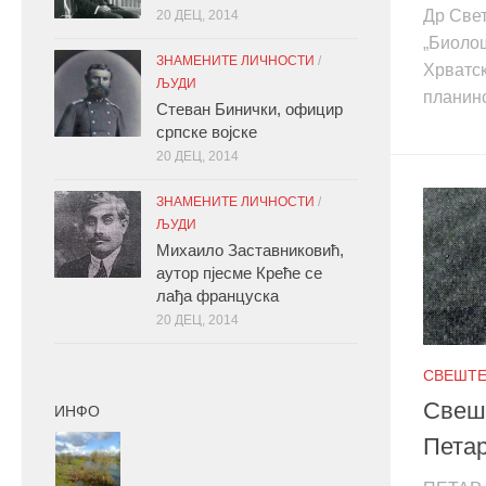
Др Све
20 ДЕЦ, 2014
„Биолош
ЗНАМЕНИТЕ ЛИЧНОСТИ
/
Хрватск
ЉУДИ
планинс
Стеван Бинички, официр
српске војске
20 ДЕЦ, 2014
ЗНАМЕНИТЕ ЛИЧНОСТИ
/
ЉУДИ
Михаило Заставниковић,
аутор пјесме Креће се
лађа француска
20 ДЕЦ, 2014
СВЕШТ
Свешт
ИНФО
Петар