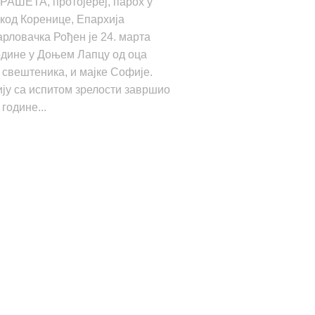
РАШЕТА, протојереј, парох у
код Коренице, Епархија
рловачка Рођен је 24. марта
одине у Доњем Лапцу од оца
 свештеника, и мајке Софије.
ју са испитом зрелости завршио
 године...