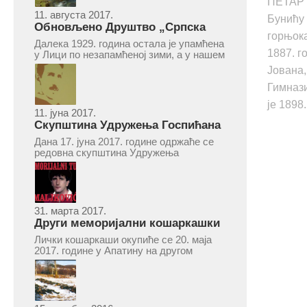
ПЕТАР 
11. августа 2017.
Бунићу 
Обновљено Друштво „Српска
горњока
народна читаоница и књижница“
Далека 1929. година остала је упамћена
у Врепцу
1887. г
у Лици по незапамћеној зими, а у нашем
Врепцу и по оснивању Друштва „Српска
Јована,
народна читаоница и књижница у
Врепцу“. Потакнути потребом за
Гимнази
културним и духовним уздизањем
је 1898.
група...
11. јуна 2017.
Скупштина Удружења Госпићана
„Никола Тесла“ у суботу 17. јуна
Дана 17. јуна 2017. године одржаће се
2017.
редовна скупштина Удружења
Госпићана „Никола Тесла“ Београд.
Скупштина ће се одржати у простору
ресторана „Тесла“, Савски трг бр. 9
Београд, у 11 часова. За Скупштину је
предложен...
31. марта 2017.
Други меморијални кошаркашки
турнир „Милан Маљковић
Лички кошаркаши окупиће се 20. маја
Маљак“ у Апатину 20. маја 2017.
2017. године у Апатину на другом
меморијалном кошаркашком турниру
„Милан Маљковић Маљак“. Као и
прошле године, учествоваће екипе
Госпића, Личког Осика, Плашког, као и
комбинована екипа кошаркаша из...