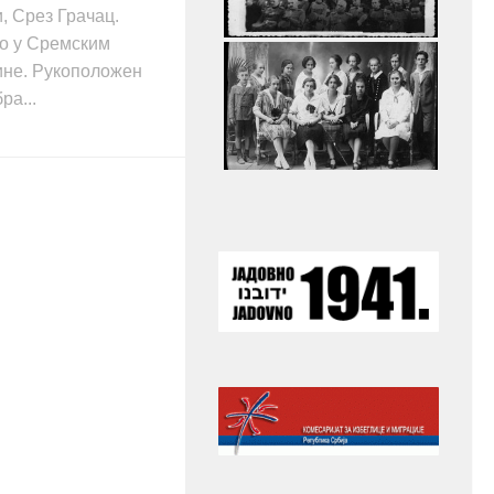
, Срез Грачац.
ио у Сремским
ине. Рукоположен
ра...