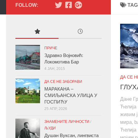
FOLLOW:
TAG
ПРИЧЕ
Здравко Војновић:
Локомотива Бар
4 ЈАН, 2015
ДА СЕ 
ДА СЕ НЕ ЗАБОРАВИ
ГЛУХ
МАРАКАНА –
СМИЉАНСКА УЛИЦА У
Дане 
ГОСПИЋУ
Ћелија м
25 АПР, 2026
живим ј
ЗНАМЕНИТЕ ЛИЧНОСТИ
/
мира, b
ЉУДИ
Ћелија 
Душан Вуксан, лингвиста
мојим р