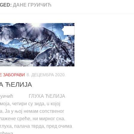
GED:
ДАНЕ ГРУИЧИЋ
0
НЕ ЗАБОРАВИ
8. ДЕЦЕМБРА 2020.
А ЋЕЛИЈА
Груичић ГЛУХА ЋЕЛИЈА
оја, четири су зида, u којој
а. Ја у њој немам сопственог
лажене среће, ни мирног сна.
глуха, палача тврда, пред очима
ођена...