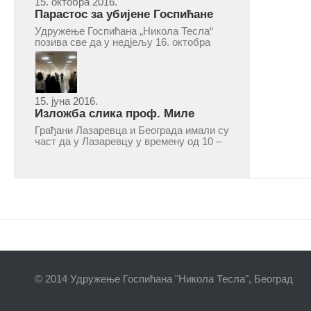
15. октобра 2016.
Парастос за убијене Госпићане
Удружење Госпићана „Никола Тесла“
позива све да у недјељу 16. октобра
2016, с почетком у 10.30 часова дођу
у цркву Светог оца Николаја у Борчи
(Улица Вука Караџића 1), гдје ће бити
служен парастос за...
15. јуна 2016.
Изложба слика проф. Миле
Рајшића у Лазаревцу
Грађани Лазаревца и Београда имали су
част да у Лазаревцу у времену од 10 –
25. марта 2016.године присуствују
ретроспективној изложби радова
ликовног умјетника и ликовног падагога
проф. Миле Рајшића, пригодом његове
јубиларне шездесете...
© 2014 Удружење Госпићана "Никола Тесла", Београд