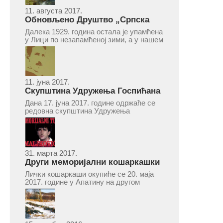
11. августа 2017.
Обновљено Друштво „Српска
народна читаоница и књижница“
Далека 1929. година остала је упамћена
у Врепцу
у Лици по незапамћеној зими, а у нашем
Врепцу и по оснивању Друштва „Српска
народна читаоница и књижница у
Врепцу“. Потакнути потребом за
културним и духовним уздизањем
група...
11. јуна 2017.
Скупштина Удружења Госпићана
„Никола Тесла“ у суботу 17. јуна
Дана 17. јуна 2017. године одржаће се
2017.
редовна скупштина Удружења
Госпићана „Никола Тесла“ Београд.
Скупштина ће се одржати у простору
ресторана „Тесла“, Савски трг бр. 9
Београд, у 11 часова. За Скупштину је
предложен...
31. марта 2017.
Други меморијални кошаркашки
турнир „Милан Маљковић
Лички кошаркаши окупиће се 20. маја
Маљак“ у Апатину 20. маја 2017.
2017. године у Апатину на другом
меморијалном кошаркашком турниру
„Милан Маљковић Маљак“. Као и
прошле године, учествоваће екипе
Госпића, Личког Осика, Плашког, као и
комбинована екипа кошаркаша из...