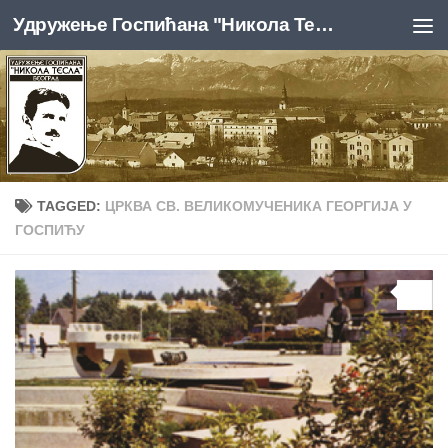
Удружење Госпићана "Никола Тесла", Београд
Skip to content
TAGGED:
ЦРКВА СВ. ВЕЛИКОМУЧЕНИКА ГЕОРГИЈА У
ГОСПИЋУ
0