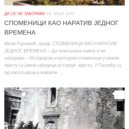
ДА СЕ НЕ ЗАБОРАВИ
14. МАЈА 2020.
СПОМЕНИЦИ КАО НАРАТИВ ЈЕДНОГ
ВРЕМЕНА
Миле Рајчевић, проф. СПОМЕНИЦИ КАО НАРАТИВ
ЈЕДНОГ ВРЕМЕНА – Да покољења памте и не
забораве – Историјски и културни споменици у неком
мјесту су јавни свједоци историје мјеста. У Госпићу су
од насељавања живјели ...
0