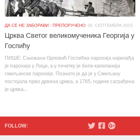
ДА СЕ НЕ ЗАБОРАВИ
/
ПРЕПОРУЧЕНО
26. СЕПТЕМБРА 2015.
Црква Светог великомученика Георгија у
Госпићу
ПИШЕ: Сњежана Орловић Госпићка парохија најмлађа
је парохија у Лици, а у почетку је била капеланија
смиљанске парохије. Познато је да је у Смиљану
постојала прво дрвена црква, а 1765. године саграђена
је црква...
FOLLOW: