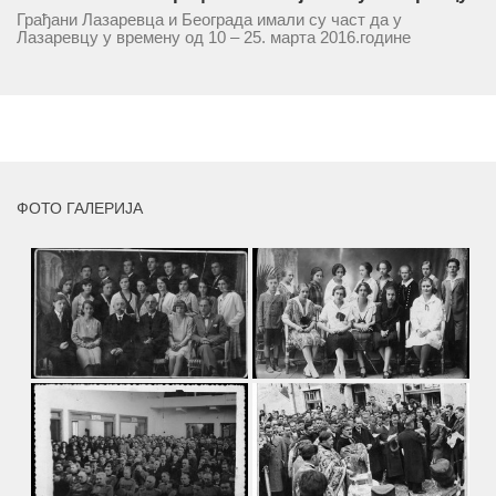
Грађани Лазаревца и Београда имали су част да у
Лазаревцу у времену од 10 – 25. марта 2016.године
присуствују ретроспективној изложби радова ликовног
умјетника и ликовног падагога проф. Миле Рајшића,
пригодом његове јубиларне шездесете...
MORE
ФОТО ГАЛЕРИЈА