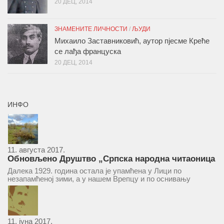
20 ДЕЦ, 2014
ЗНАМЕНИТЕ ЛИЧНОСТИ
/
ЉУДИ
Михаило Заставниковић, аутор пјесме Креће
се лађа француска
20 ДЕЦ, 2014
ИНФО
11. августа 2017.
Обновљено Друштво „Српска народна читаоница
и књижница“ у Врепцу
Далека 1929. година остала је упамћена у Лици по
незапамћеној зими, а у нашем Врепцу и по оснивању
Друштва „Српска народна читаоница и књижница у
Врепцу“. Потакнути потребом за културним и духовним
уздизањем група...
11. јуна 2017.