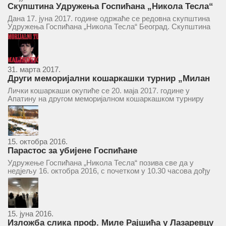
Скупштина Удружења Госпићана „Никола Тесла“
у суботу 17. јуна 2017.
Дана 17. јуна 2017. године одржаће се редовна скупштина
Удружења Госпићана „Никола Тесла“ Београд. Скупштина
ће се одржати у простору ресторана „Тесла“, Савски трг бр.
9 Београд, у 11 часова. За Скупштину је предложен...
31. марта 2017.
Други меморијални кошаркашки турнир „Милан
Маљковић Маљак“ у Апатину 20. маја 2017.
Лички кошаркаши окупиће се 20. маја 2017. године у
Апатину на другом меморијалном кошаркашком турниру
„Милан Маљковић Маљак“. Као и прошле године,
учествоваће екипе Госпића, Личког Осика, Плашког, као и
комбинована екипа кошаркаша из...
15. октобра 2016.
Парастос за убијене Госпићане
Удружење Госпићана „Никола Тесла“ позива све да у
недјељу 16. октобра 2016, с почетком у 10.30 часова дођу
у цркву Светог оца Николаја у Борчи (Улица Вука Караџића
1), гдје ће бити служен парастос за...
15. јуна 2016.
Изложба слика проф. Миле Рајшића у Лазаревцу