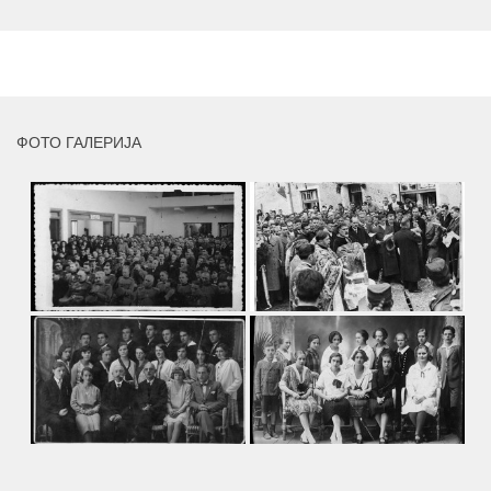
умјетника и ликовног падагога проф. Миле Рајшића,
пригодом његове јубиларне шездесете...
MORE
ФОТО ГАЛЕРИЈА