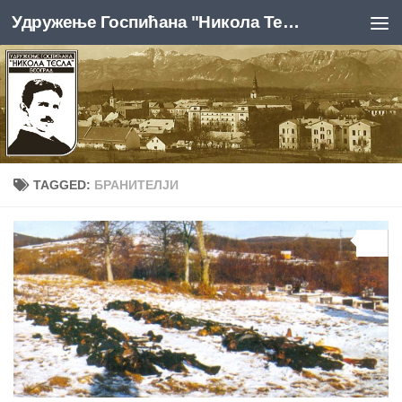
Удружење Госпићана "Никола Тесла", Београд
Skip to content
TAGGED:
БРАНИТЕЛЈИ
0