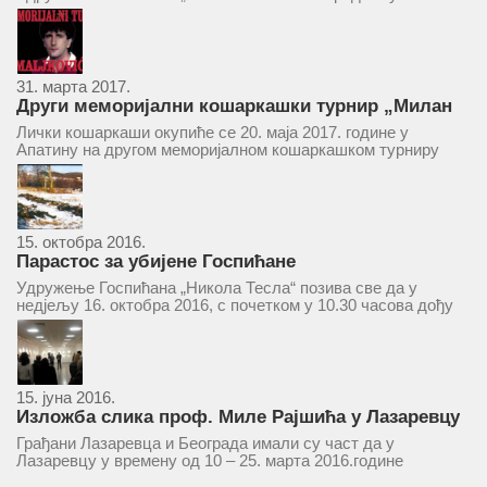
ће се одржати у простору ресторана „Тесла“, Савски трг бр.
9 Београд, у 11 часова. За Скупштину је предложен...
31. марта 2017.
Други меморијални кошаркашки турнир „Милан
Маљковић Маљак“ у Апатину 20. маја 2017.
Лички кошаркаши окупиће се 20. маја 2017. године у
Апатину на другом меморијалном кошаркашком турниру
„Милан Маљковић Маљак“. Као и прошле године,
учествоваће екипе Госпића, Личког Осика, Плашког, као и
комбинована екипа кошаркаша из...
15. октобра 2016.
Парастос за убијене Госпићане
Удружење Госпићана „Никола Тесла“ позива све да у
недјељу 16. октобра 2016, с почетком у 10.30 часова дођу
у цркву Светог оца Николаја у Борчи (Улица Вука Караџића
1), гдје ће бити служен парастос за...
15. јуна 2016.
Изложба слика проф. Миле Рајшића у Лазаревцу
Грађани Лазаревца и Београда имали су част да у
Лазаревцу у времену од 10 – 25. марта 2016.године
присуствују ретроспективној изложби радова ликовног