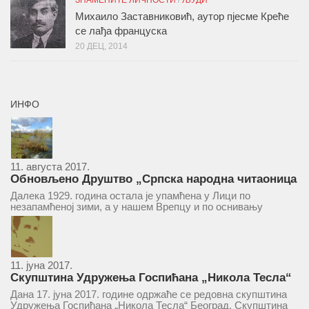
ЗНАМЕНИТЕ ЛИЧНОСТИ
/
ЉУДИ
Михаило Заставниковић, аутор пјесме Креће
се лађа француска
20 ДЕЦ, 2014
ИНФО
11. августа 2017.
Обновљено Друштво „Српска народна читаоница
и књижница“ у Врепцу
Далека 1929. година остала је упамћена у Лици по
незапамћеној зими, а у нашем Врепцу и по оснивању
Друштва „Српска народна читаоница и књижница у
Врепцу“. Потакнути потребом за културним и духовним
уздизањем група...
11. јуна 2017.
Скупштина Удружења Госпићана „Никола Тесла“
у суботу 17. јуна 2017.
Дана 17. јуна 2017. године одржаће се редовна скупштина
Удружења Госпићана „Никола Тесла“ Београд. Скупштина