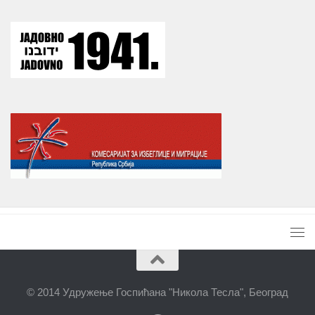
© 2014 Удружење Госпићана "Никола Тесла", Београд