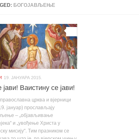
GED:
БОГОЈАВЉЕЊЕ
0
И
19. ЈАНУАРА 2015.
е јави! Ваистину се јави!
православна црква и вјерници
19. јануар) прослављају
вљење – „објављивање
јека“ и „увођење Христа у
ску мисију“. Тим празником се
ва то што је, по вјерском учењу,