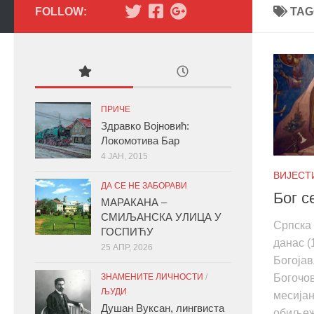
FOLLOW:
TAG
ПРИЧЕ
Здравко Војновић:
Локомотива Бар
4 ЈАН, 2015
ВИЈЕСТ
ДА СЕ НЕ ЗАБОРАВИ
Бог с
МАРАКАНА –
СМИЉАНСКА УЛИЦА У
Српска 
ГОСПИЋУ
данас (
25 АПР, 2026
Богоја
ЗНАМЕНИТЕ ЛИЧНОСТИ
/
Богочов
ЉУДИ
месијан
Душан Вуксан, лингвиста
обиљежа