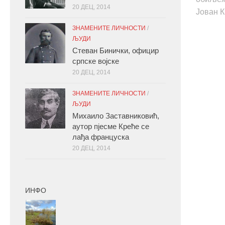
20 ДЕЦ, 2014
Јован К
ЗНАМЕНИТЕ ЛИЧНОСТИ
/
ЉУДИ
Стеван Бинички, официр
српске војске
20 ДЕЦ, 2014
ЗНАМЕНИТЕ ЛИЧНОСТИ
/
ЉУДИ
Михаило Заставниковић,
аутор пјесме Креће се
лађа француска
20 ДЕЦ, 2014
ИНФО