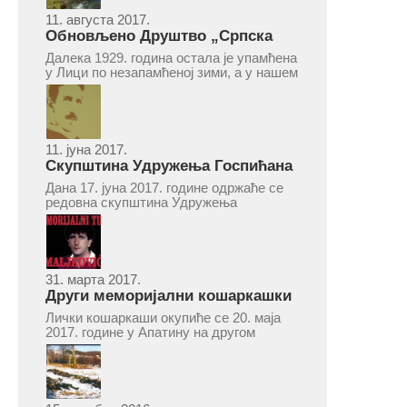
11. августа 2017.
Обновљено Друштво „Српска
народна читаоница и књижница“
Далека 1929. година остала је упамћена
у Врепцу
у Лици по незапамћеној зими, а у нашем
Врепцу и по оснивању Друштва „Српска
народна читаоница и књижница у
Врепцу“. Потакнути потребом за
културним и духовним уздизањем
група...
11. јуна 2017.
Скупштина Удружења Госпићана
„Никола Тесла“ у суботу 17. јуна
Дана 17. јуна 2017. године одржаће се
2017.
редовна скупштина Удружења
Госпићана „Никола Тесла“ Београд.
Скупштина ће се одржати у простору
ресторана „Тесла“, Савски трг бр. 9
Београд, у 11 часова. За Скупштину је
предложен...
31. марта 2017.
Други меморијални кошаркашки
турнир „Милан Маљковић
Лички кошаркаши окупиће се 20. маја
Маљак“ у Апатину 20. маја 2017.
2017. године у Апатину на другом
меморијалном кошаркашком турниру
„Милан Маљковић Маљак“. Као и
прошле године, учествоваће екипе
Госпића, Личког Осика, Плашког, као и
комбинована екипа кошаркаша из...