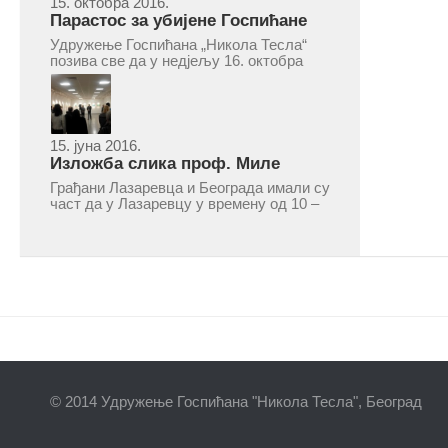
15. октобра 2016.
Парастос за убијене Госпићане
Удружење Госпићана „Никола Тесла“
позива све да у недјељу 16. октобра
2016, с почетком у 10.30 часова дођу
у цркву Светог оца Николаја у Борчи
(Улица Вука Караџића 1), гдје ће бити
служен парастос за...
15. јуна 2016.
Изложба слика проф. Миле
Рајшића у Лазаревцу
Грађани Лазаревца и Београда имали су
част да у Лазаревцу у времену од 10 –
25. марта 2016.године присуствују
ретроспективној изложби радова
ликовног умјетника и ликовног падагога
проф. Миле Рајшића, пригодом његове
јубиларне шездесете...
© 2014 Удружење Госпићана "Никола Тесла", Београд