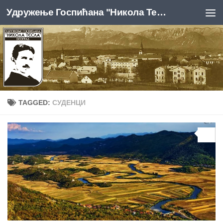
Удружење Госпићана "Никола Тесла", Београд
Skip to content
TAGGED:
СУДЕНЦИ
0