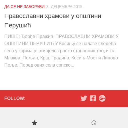
ДА СЕ НЕ ЗАБОРАВИ
3. ДЕЦЕМБРА 2015.
Православни храмови у општини
Перушић
ПИШЕ: Ђорђе Пражић ПРАВОСЛАВНИ ХРАМОВИ У
ОПШТИНИ ПЕРУШИЋ У Косињу се налазе следећа
села у којима је живјело српско становништво, и то:
Млаква, Пољан, Крш, Градина, Косињ-Мост и Липово
Поље. Поред ових села српско...
FOLLOW: