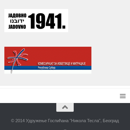
© 2014 Удружење Госпићана "Никола Тесла", Београд