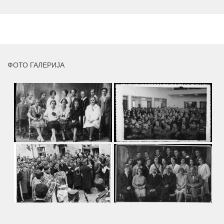
умјетника и ликовног падагога проф. Миле Рајшића,
пригодом његове јубиларне шездесете...
MORE
ФОТО ГАЛЕРИЈА