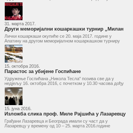
ће се одржати у простору ресторана „Тесла“, Савски трг бр.
9 Београд, у 11 часова. За Скупштину је предложен...
31. марта 2017.
Други меморијални кошаркашки турнир „Милан
Маљковић Маљак“ у Апатину 20. маја 2017.
Лички кошаркаши окупиће се 20. маја 2017. године у
Апатину на другом меморијалном кошаркашком турниру
„Милан Маљковић Маљак“. Као и прошле године,
учествоваће екипе Госпића, Личког Осика, Плашког, као и
комбинована екипа кошаркаша из...
15. октобра 2016.
Парастос за убијене Госпићане
Удружење Госпићана „Никола Тесла“ позива све да у
недјељу 16. октобра 2016, с почетком у 10.30 часова дођу
у цркву Светог оца Николаја у Борчи (Улица Вука Караџића
1), гдје ће бити служен парастос за...
15. јуна 2016.
Изложба слика проф. Миле Рајшића у Лазаревцу
Грађани Лазаревца и Београда имали су част да у
Лазаревцу у времену од 10 – 25. марта 2016.године
присуствују ретроспективној изложби радова ликовног