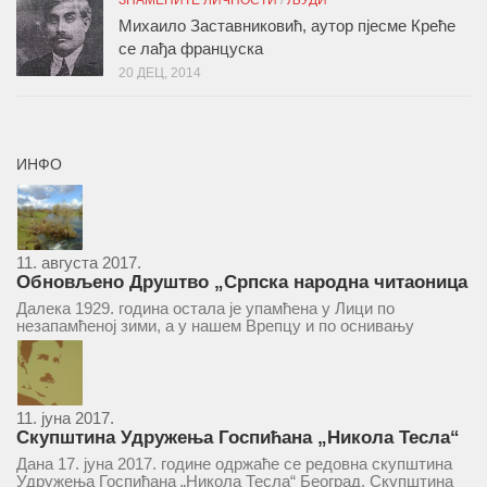
ЗНАМЕНИТЕ ЛИЧНОСТИ
/
ЉУДИ
Михаило Заставниковић, аутор пјесме Креће
се лађа француска
20 ДЕЦ, 2014
ИНФО
11. августа 2017.
Обновљено Друштво „Српска народна читаоница
и књижница“ у Врепцу
Далека 1929. година остала је упамћена у Лици по
незапамћеној зими, а у нашем Врепцу и по оснивању
Друштва „Српска народна читаоница и књижница у
Врепцу“. Потакнути потребом за културним и духовним
уздизањем група...
11. јуна 2017.
Скупштина Удружења Госпићана „Никола Тесла“
у суботу 17. јуна 2017.
Дана 17. јуна 2017. године одржаће се редовна скупштина
Удружења Госпићана „Никола Тесла“ Београд. Скупштина