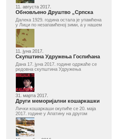
11. августа 2017.
Обновљено Друштво „Српска
народна читаоница и књижница“
Далека 1929. година остала је упамћена
у Врепцу
у Лици по незапамћеној зими, а у нашем
Врепцу и по оснивању Друштва „Српска
народна читаоница и књижница у
Врепцу“. Потакнути потребом за
културним и духовним уздизањем
група...
11. јуна 2017.
Скупштина Удружења Госпићана
„Никола Тесла“ у суботу 17. јуна
Дана 17. јуна 2017. године одржаће се
2017.
редовна скупштина Удружења
Госпићана „Никола Тесла“ Београд.
Скупштина ће се одржати у простору
ресторана „Тесла“, Савски трг бр. 9
Београд, у 11 часова. За Скупштину је
предложен...
31. марта 2017.
Други меморијални кошаркашки
турнир „Милан Маљковић
Лички кошаркаши окупиће се 20. маја
Маљак“ у Апатину 20. маја 2017.
2017. године у Апатину на другом
меморијалном кошаркашком турниру
„Милан Маљковић Маљак“. Као и
прошле године, учествоваће екипе
Госпића, Личког Осика, Плашког, као и
комбинована екипа кошаркаша из...