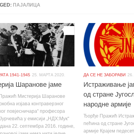
GED:
ПАЈАЛИЦА
0
АТА 1941-1945
25. МАРТА 2020.
ДА СЕ НЕ ЗАБОРАВИ
26
рија Шаранове јаме
Истраживање ја
од стране Југос
Пражић Мистерија Шаранове
народне армије
окобна изјава контраверзног
ког повјесничара“ професора
Ђорђе Пражић Истраж
Јурчевића у емисији „НДХ:Мук“
пећина од стране Југ
дана 22. септембра 2016. године,
армије Крајем педесет
рановој јами нема нити једне