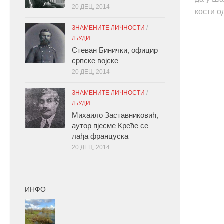
20 ДЕЦ, 2014
кости од
ЗНАМЕНИТЕ ЛИЧНОСТИ
/
ЉУДИ
Стеван Бинички, официр
српске војске
20 ДЕЦ, 2014
ЗНАМЕНИТЕ ЛИЧНОСТИ
/
ЉУДИ
Михаило Заставниковић,
аутор пјесме Креће се
лађа француска
20 ДЕЦ, 2014
ИНФО