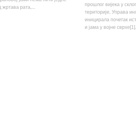
прошлог вијека у скл
 жртава рата,...
територије, Управа и
иницирала почетак и
и јама у војне сврхе[1]. 