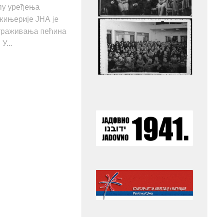
опу уређења
нжињерије ЈНА је
страживања пећина
У...