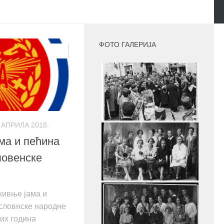
MORE
ФОТО ГАЛЕРИЈА
0
. АПРИЛА 2018.
ма и пећина
ловенске
ивње јама и
ословнске народне
их година