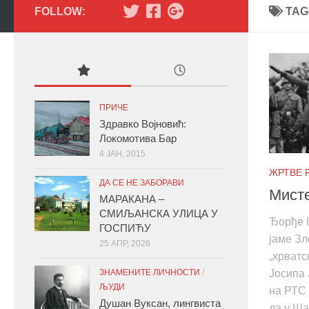
FOLLOW:
TAG
ПРИЧЕ
Здравко Војновић:
Локомотива Бар
4 ЈАН, 2015
ЖРТВЕ Р
ДА СЕ НЕ ЗАБОРАВИ
Мисте
МАРАКАНА –
СМИЉАНСКА УЛИЦА У
Ђорђе 
ГОСПИЋУ
јаме Зл
25 АПР, 2026
„хрватс
ЗНАМЕНИТЕ ЛИЧНОСТИ
/
Јосипа 
ЉУДИ
на РТС 
Душан Вуксан, лингвиста
да у Ша