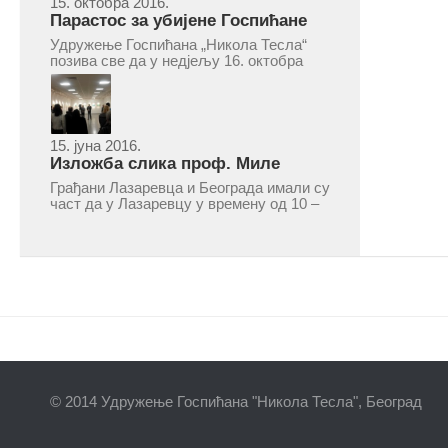
15. октобра 2016.
Парастос за убијене Госпићане
Удружење Госпићана „Никола Тесла“
позива све да у недјељу 16. октобра
2016, с почетком у 10.30 часова дођу
у цркву Светог оца Николаја у Борчи
(Улица Вука Караџића 1), гдје ће бити
служен парастос за...
15. јуна 2016.
Изложба слика проф. Миле
Рајшића у Лазаревцу
Грађани Лазаревца и Београда имали су
част да у Лазаревцу у времену од 10 –
25. марта 2016.године присуствују
ретроспективној изложби радова
ликовног умјетника и ликовног падагога
проф. Миле Рајшића, пригодом његове
јубиларне шездесете...
© 2014 Удружење Госпићана "Никола Тесла", Београд